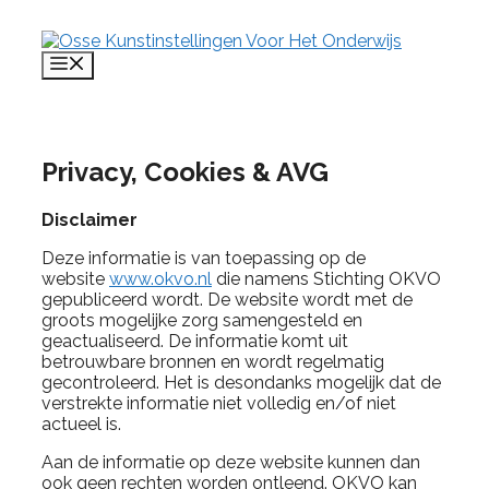
Ga
naar
de
Menu
inhoud
Privacy, Cookies & AVG
Disclaimer
Deze informatie is van toepassing op de
website
www.okvo.nl
die namens Stichting OKVO
gepubliceerd wordt. De website wordt met de
groots mogelijke zorg samengesteld en
geactualiseerd. De informatie komt uit
betrouwbare bronnen en wordt regelmatig
gecontroleerd. Het is desondanks mogelijk dat de
verstrekte informatie niet volledig en/of niet
actueel is.
Aan de informatie op deze website kunnen dan
ook geen rechten worden ontleend. OKVO kan