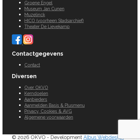
Groene Engel
Museum Jan Cunen
Muzelinck
HICO (voorheen Stadsarchief)
Theater De Lievekamp
Contactgegevens
Contact
Diversen
Over OKVO
Kerndoelen
Aanbieders
Aanmelden Basis & Plusmenu
Privacy, Cookies & AVG
Algemene voorwaarden
© 2026 OKVO - Development
Albus Webdesign