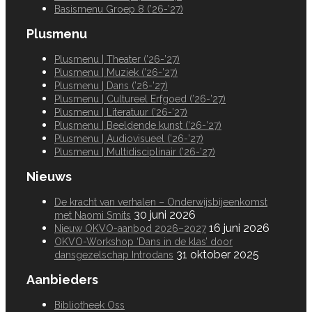
Basismenu Groep 8 (’26-’27)
Plusmenu
Plusmenu | Theater (’26-’27)
Plusmenu | Muziek (’26-’27)
Plusmenu | Dans (’26-’27)
Plusmenu | Cultureel Erfgoed (’26-’27)
Plusmenu | Literatuur (’26-’27)
Plusmenu | Beeldende kunst (’26-’27)
Plusmenu | Audiovisueel (’26-’27)
Plusmenu | Multidisciplinair (’26-’27)
Nieuws
De kracht van verhalen – Onderwijsbijeenkomst
30 juni 2026
met Naomi Smits
16 juni 2026
Nieuw OKVO-aanbod 2026–2027
OKVO-Workshop ‘Dans in de klas’ door
31 oktober 2025
dansgezelschap Introdans
Aanbieders
Bibliotheek Oss